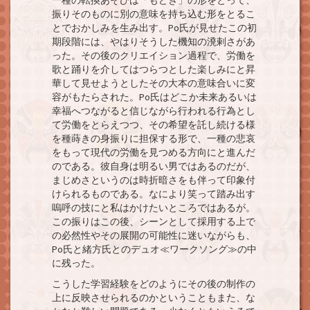
振りそのものに別の意味を持ち込む形をとるこ
とでおかしみを生み出す。Po氏が見せたこの初
期段階には、やはりそうした機知の溌剌さがあ
った。その後のクリエイション過程で、労働を
歌と踊りを介してはつらつとした楽しみにと昇
華して見せようとしたその大本の意味合いに変
容がもたらされた。Po氏はどこか未来あるいは
幸福へつながると信じながら行われる行為とし
て労働をとらえつつ、その希望を託し続ける様
を種蒔きの身振りに担保する形で、一種の悲哀
をもって現代の労働を見つめる方向にと進んだ
のである。彼自身は明るい男ではあるのだが、
まじめさというのは時折暗さをも伴って印象付
けられるものである。なにより笑って踏み出す
嗚呼の技にと私はかけたいところではあるが。
この振りはこの後、シーンとして採用する上で
の必然性やその展開の可能性に迷いながらも、
Po氏と緒方氏とのデュオ≪ワークソング≫の中
に残った。
こうした学習経験をどのようにその後の制作の
上に反映させられるのかということもまた、な