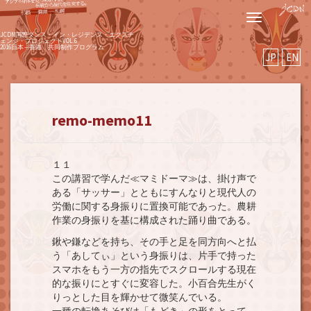
ナ
ビ
JCDN国際ダンス・イン・レジデンス・エクスチ
ェンジ・プロジェクトVOL.6
ゲ
2016日本―香港 共同制作プログラム
JP
EN
ー
シ
ョ
ン
remo-memo11
１１
この講習で学んだ≪マミドーマ≫は、掛け声で
ある「サッサー」とともにすんなりと現代人の
労働に関する身振りに置換可能であった。農耕
作業の身振りを基に構成された踊り曲である。
鍬や鎌などを持ち、その手と足を同方向へと払
う「あしてぃ」という身振りは、片手で持った
スマホをもう一方の指先でスクロールする現在
的な振りにとすぐに変容した。小百合先生がく
りっとした目を輝かせて微笑んでいる。
一種の転換あそびは「もどき」の形をとって、