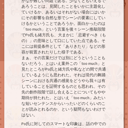
かなか難しい問題である。少なくともいえるで
あろうことは、見聞したことをいかに主題化し
ていけるか、あるいはそれがない場合にはいか
にその影響を自然な形でシーンの要素にしてい
けるかということであろうか。面白かったのは
「too much」という言葉を後々シーン推敲段階
でPo氏も緒方氏も、大まかに「忌避すべき（も
の）」の意味として口にしていた点である。そ
こには前提条件として「ありきたり」などの形
容が前置されたりした様子である。
まぁ、その言葉だけでは別にどうということも
ないだろう。とはいえ案外この「too much」と
見たところがPo氏と緒方氏や私などの間で共通
しているようにも思われた。それは現代の舞踊
シーンにおける共通の感覚をどうやら我々は有
していることを証明するものとも思われ、その
先の創作段階で話し合えることについてもやや
期待が持たれた。とはいえ「too much」みたい
な短いセンテンスからいったいどのくらいのこ
とが読みとれるのか、という疑問もないわけで
はない。
Po氏に対してのスマートな印象は、話の中での