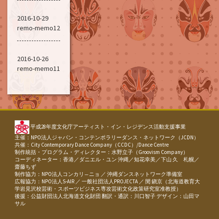
2016-10-29
remo-memo12
2016-10-26
remo-memo11
平成28年度文化庁アーティスト・イン・レジデンス活動支援事業
主催：NPO法人ジャパン・コンテンポラリーダンス・ネットワーク（JCDN）
共催：City Contemporary Dance Company（CCDC）/Dance Centre
制作統括・プログラム・ディレクター：水野立子（Groovism Company）
コーディネーター：香港／ダニエル・ユン 沖縄／知花幸美／下山 久 札幌／
齋藤ちず
制作協力：NPO法人コンカリ―ニョ ／ 沖縄ダンスネットワーク準備室
広報協力：NPO法人S-AIR ／ 一般社団法人PROJECTA ／ 閔 鎭京（北海道教育大
学岩見沢校芸術・スポーツビジネス専攻芸術文化政策研究室准教授）
後援：公益財団法人北海道文化財団 翻訳・通訳：川口智子 デザイン：山田マ
サル