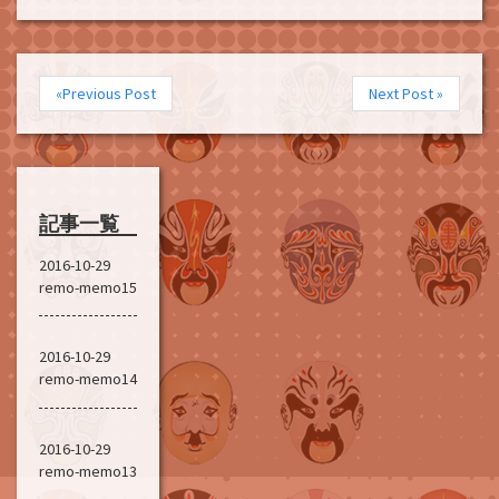
«Previous Post
Next Post »
記事一覧
2016-10-29
remo-memo15
2016-10-29
remo-memo14
2016-10-29
remo-memo13