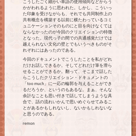
こうしたごく細かい単語の使用傾向などからう
かがわれるように思われた。しかし、こういっ
た印象を受けながらも、それでも共同制作上の
共有概念を構築する以前に横たわっているコミ
ュニケーションそのものにと目を向けなくては
ならなかったのが今回のクリエイションの特徴
となった。現代っ子の間での共通感覚だけでは
越えられない文化の壁とでもいうべきものがそ
れぞれにはあったのである。
今回のドキュメントでこうしたことを私がどれ
だけお話しできるか。そしてどれだけ筆を滑ら
せることができるか。翻って、そこまで話した
らこうしたクリエイション・ドキュメントの
「too much」に一応の輪郭を与えることができ
るだろうか、というのもあるな。まぁ、そんな
余計なことも思い付きで話してしまうような具
合で、話の流れいかんで思いめぐらせてみるこ
とがあるかもしれないし、ないかもしれないな
と思うのである。
remon